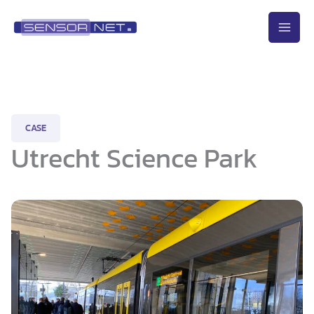
Ga
naar
de
inhoud
CASE
Utrecht Science Park