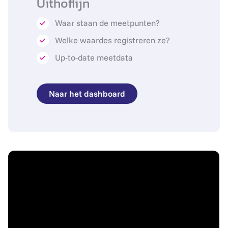
Uithoflijn
Waar staan de meetpunten?
Welke waardes registreren ze?
Up-to-date meetdata
Naar het dashboard