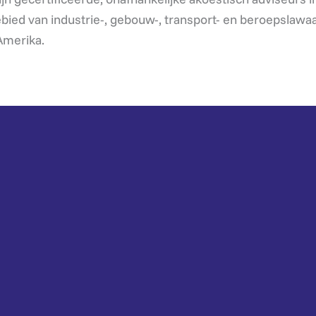
ebied van industrie-, gebouw-, transport- en beroepslaw
Amerika.
t