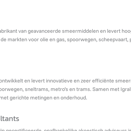
fabrikant van geavanceerde smeermiddelen en levert ho
 de markten voor olie en gas, spoorwegen, scheepvaart, p
ontwikkelt en levert innovatieve en zeer efficiënte smee
rwegen, sneltrams, metro’s en trams. Samen met Igralu
g met gerichte metingen en onderhoud.
ltants
ijn gecertificeerde, onafhankelijke akoestisch adviseurs i