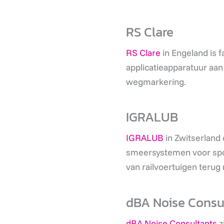
RS Clare
RS Clare
in Engeland is 
applicatieapparatuur aan
wegmarkering.
IGRALUB
IGRALUB
in Zwitserland 
smeersystemen voor spoo
van railvoertuigen teru
dBA Noise Consu
dBA Noise Consultants
z