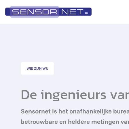
Ga
naar
de
inhoud
WIE ZIJN WIJ
De ingenieurs va
Sensornet is het onafhankelijke burea
betrouwbare en heldere metingen van 