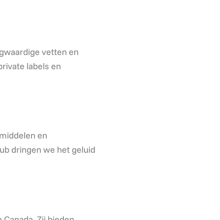
ogwaardige vetten en
rivate labels en
rmiddelen en
b dringen we het geluid
n Canada. Zij bieden