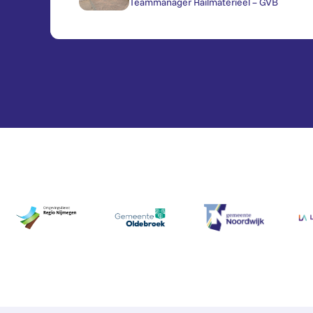
Teammanager Railmaterieel – GVB