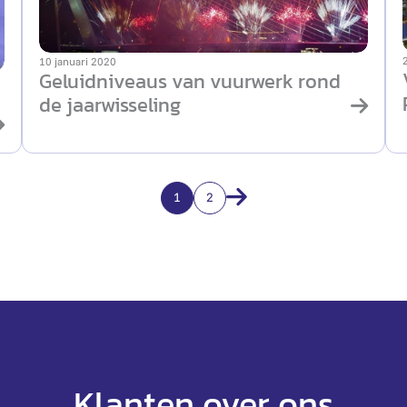
10 januari 2020
Geluidniveaus van vuurwerk rond
de jaarwisseling
1
2
Klanten over ons