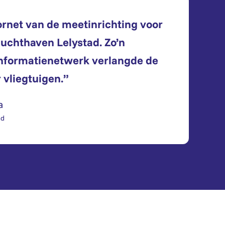
net van de meetinrichting voor
luchthaven Lelystad. Zo’n
nformatienetwerk verlangde de
 vliegtuigen.”
a
nd