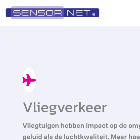
Ga
naar
de
inhoud
Vliegverkeer
Vliegtuigen hebben impact op de omg
geluid als de luchtkwaliteit. Maar ho